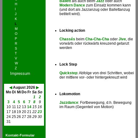
Ballett
als auch beim
Jazz
oder auch
H
Modern Dance
zum Einsatz kommen kann
I
(und dort als Jazzanzug oder Ballettanzug
betitelt wird).
J
K
L
M
Locking action
O
P
Chassés
beim
Cha-Cha-Cha
oder
Jive
, die
vorwärts oder rückwärts kreuzend getanzt
R
werden
S
T
V
W
Lock Step
Z
Quickstep
: Abfolge von drei Schritten, wobei
Impressum
der mittlere vor- oder hintergekreuzt wird
◀
August 2026
▶
Mo
Di
Mi
Do
Fr
Sa
So
Lokomotion
1
2
3
4
5
6
7
8
9
Jazzdance
: Fortbewegung, d.h. Bewegung
10
11
12
13
14
15
16
im Raum (Gegenteil von Motion)
17
18
19
20
21
22
23
24
25
26
27
28
29
30
31
Kontakt-Formular