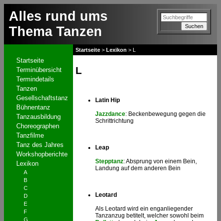
Alles rund ums
Thema Tanzen
Startseite
>
Lexikon
>
L
Startseite
L
Terminübersicht
Termindetails
Tanzen
Gesellschaftstanz
Latin Hip
Bühnentanz
Jazzdance
: Beckenbewegung gegen die
Tanzausbildung
Schrittrichtung
Choreographen
Tanzfilme
Tanz des Jahres
Leap
Workshopberichte
Stepptanz
: Absprung von einem Bein,
Lexikon
Landung auf dem anderen Bein
A
B
C
Leotard
D
E
Als Leotard wird ein enganliegender
F
Tanzanzug betitelt, welcher sowohl beim
G