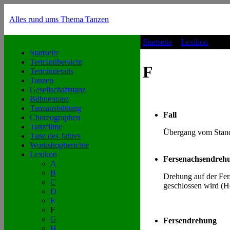
Alles rund ums Thema Tanzen
Startseite
>
Lexikon
>
F
Startseite
Terminübersicht
F
Termindetails
Tanzen
Gesellschaftstanz
Bühnentanz
Tanzausbildung
Fall
Choreographen
Tanzfilme
Übergang vom Stand
Tanz des Jahres
Workshopberichte
Lexikon
Fersenachsendreh
A
B
Drehung auf der Fer
C
geschlossen wird (H
D
E
F
G
Fersendrehung
H