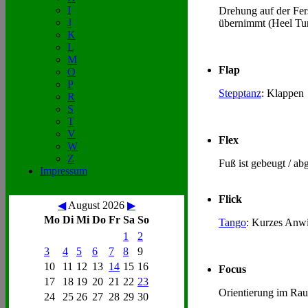
I
Drehung auf der Fer
J
übernimmt (Heel Tu
K
L
M
Flap
O
P
Stepptanz
: Klappen
R
S
T
V
Flex
W
Z
Fuß ist gebeugt / a
Impressum
Flick
◀
August 2026
▶
Mo
Di
Mi
Do
Fr
Sa
So
Tango
: Kurzes Anwi
1
2
3
4
5
6
7
8
9
10
11
12
13
14
15
16
Focus
17
18
19
20
21
22
23
Orientierung im Raum
24
25
26
27
28
29
30