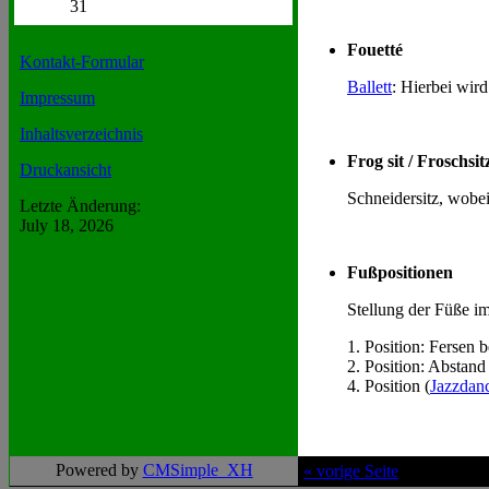
31
Fouetté
Kontakt-Formular
Ballett
: Hierbei wir
Impressum
Inhaltsverzeichnis
Frog sit / Froschsit
Druckansicht
Schneidersitz, wobe
Letzte Änderung:
July 18, 2026
Fußpositionen
Stellung der Füße 
1. Position: Fersen 
2. Position: Abstand
4. Position (
Jazzdan
Powered by
CMSimple_XH
« vorige Seite