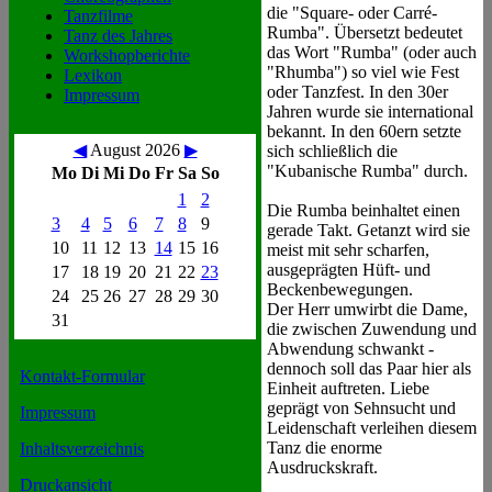
die "Square- oder Carré-
Tanzfilme
Rumba". Übersetzt bedeutet
Tanz des Jahres
das Wort "Rumba" (oder auch
Workshopberichte
"Rhumba") so viel wie Fest
Lexikon
oder Tanzfest. In den 30er
Impressum
Jahren wurde sie international
bekannt. In den 60ern setzte
◀
August 2026
▶
sich schließlich die
"Kubanische Rumba" durch.
Mo
Di
Mi
Do
Fr
Sa
So
1
2
Die Rumba beinhaltet einen
3
4
5
6
7
8
9
gerade Takt. Getanzt wird sie
10
11
12
13
14
15
16
meist mit sehr scharfen,
ausgeprägten Hüft- und
17
18
19
20
21
22
23
Beckenbewegungen.
24
25
26
27
28
29
30
Der Herr umwirbt die Dame,
31
die zwischen Zuwendung und
Abwendung schwankt -
dennoch soll das Paar hier als
Kontakt-Formular
Einheit auftreten. Liebe
geprägt von Sehnsucht und
Impressum
Leidenschaft verleihen diesem
Tanz die enorme
Inhaltsverzeichnis
Ausdruckskraft.
Druckansicht