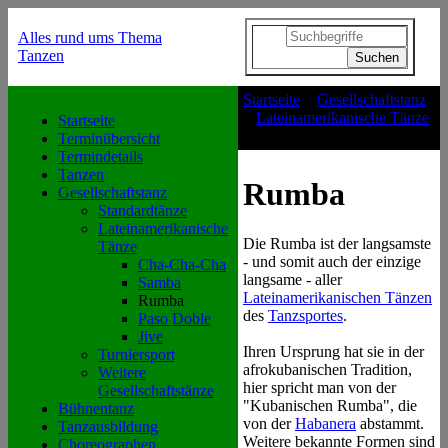
Alles rund ums Thema
Tanzen
Startseite
>
Gesellschaftstanz
>
Lateinamerikanische Tänze
Startseite
>
Rumba
Terminübersicht
Termindetails
Tanzen
Rumba
Gesellschaftstanz
Standardtänze
Lateinamerikanische
Die Rumba ist der langsamste
Tänze
- und somit auch der einzige
Cha-Cha-Cha
langsame - aller
Samba
Lateinamerikanischen Tänzen
Rumba
des
Tanzsportes
.
Paso Doble
Jive
Ihren Ursprung hat sie in der
Turniersport
afrokubanischen Tradition,
Weitere
hier spricht man von der
Gesellschaftstänze
"Kubanischen Rumba", die
Bühnentanz
von der
Habanera
abstammt.
Tanzausbildung
Weitere bekannte Formen sind
Choreographen